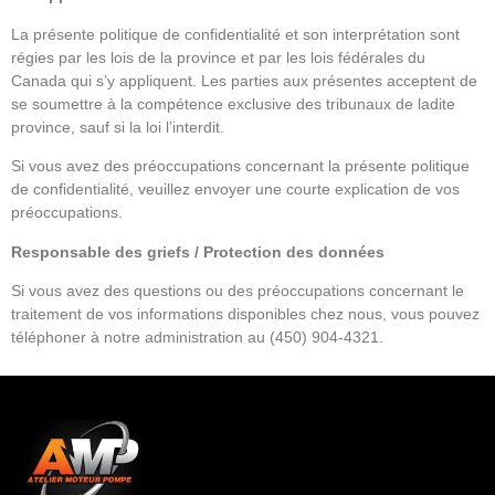
La présente politique de confidentialité et son interprétation sont
régies par les lois de la province et par les lois fédérales du
Canada qui s’y appliquent. Les parties aux présentes acceptent de
se soumettre à la compétence exclusive des tribunaux de ladite
province, sauf si la loi l’interdit.
Si vous avez des préoccupations concernant la présente politique
de confidentialité, veuillez envoyer une courte explication de vos
préoccupations.
Responsable des griefs / Protection des données
Si vous avez des questions ou des préoccupations concernant le
traitement de vos informations disponibles chez nous, vous pouvez
téléphoner à notre administration au
(450) 904-4321
.